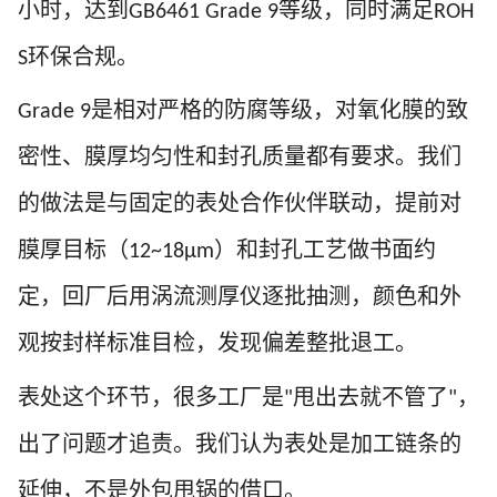
小时，达到
等级
，同时满足
GB6461 Grade 9
ROH
环保合规。
S
是相对严格的防腐等级，对氧化膜的致
Grade 9
密性、膜厚均匀性和封孔质量都有要求。我们
的做法是与固定的表处合作伙伴联动，提前对
膜厚目标（
）和封孔工艺做书面约
12~18μm
定，回厂后用涡流测厚仪逐批抽测，颜色和外
观按封样标准目检，发现偏差整批退工。
表处这个环节，很多工厂是
甩出去就不管了
，
"
"
出了问题才追责。我们认为
表处是加工链条的
延伸，不是外包甩锅的借口
。