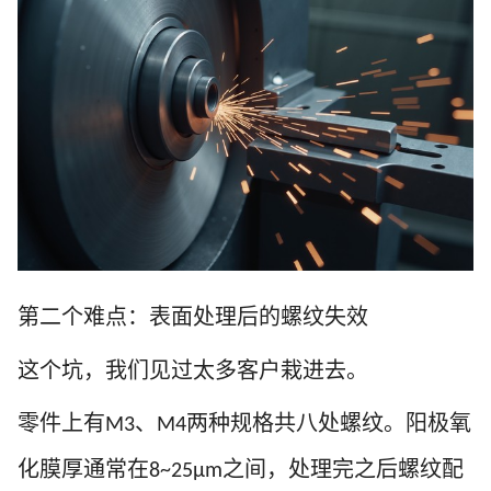
第二个难点：表面处理后的螺纹失效
这个坑，我们见过太多客户栽进去。
零件上有
、
两种规格共八处螺纹。阳极氧
M3
M4
化膜厚通常在
之间，处理完之后螺纹配
8~25μm