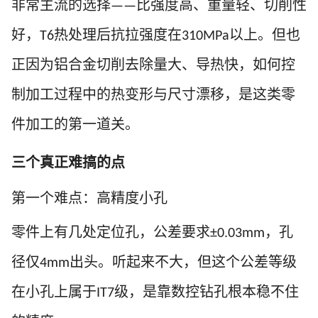
非常主流的选择
比强度高、重量轻、切削性
——
好，
热处理后抗拉强度在
以上。但也
T6
310MPa
正因为铝合金切削去除量大、导热快，如何控
制加工过程中的热变形与尺寸漂移，是这类零
件加工的第一道关。
三个真正难搞的点
第一个难点：高精度小孔
零件上有几处定位孔，公差要求
，孔
±0.03mm
径仅
出头。听起来不大，但这个公差等级
4mm
在小孔上属于
级，是靠数控钻孔根本稳不住
IT7