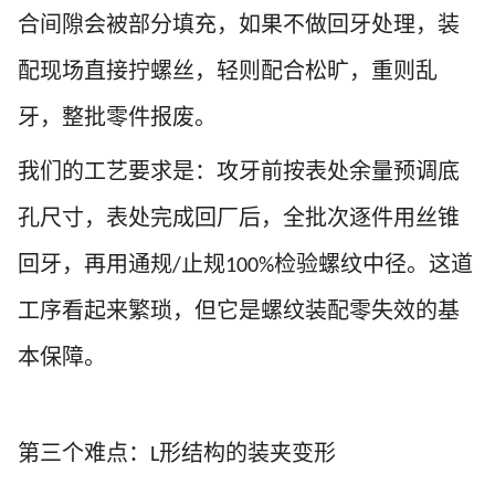
合间隙会被部分填充，如果不做
回牙处理
，装
配现场直接拧螺丝，轻则配合松旷，重则乱
牙，整批零件报废。
我们的工艺要求是：攻牙前按表处余量预调底
孔尺寸，表处完成回厂后，全批次逐件用丝锥
回牙，再用通规
止规
检验螺纹中径。这道
/
100%
工序看起来繁琐，但它是螺纹装配零失效的基
本保障。
第三个难点：
形结构的装夹变形
L