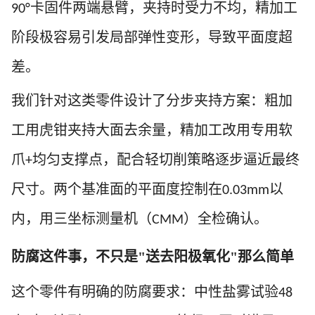
卡固件两端悬臂，夹持时受力不均，精加工
90°
阶段极容易引发局部弹性变形，导致平面度超
差。
我们针对这类零件设计了
分步夹持方案
：粗加
工用虎钳夹持大面去余量，精加工改用专用软
爪
均匀支撑点，配合轻切削策略逐步逼近最终
+
尺寸。两个基准面的平面度控制在
以
0.03mm
内，用三坐标测量机（
）全检确认。
CMM
防腐这件事，不只是
"送去阳极氧化"那么简单
这个零件有明确的防腐要求：
中性盐雾试验
48