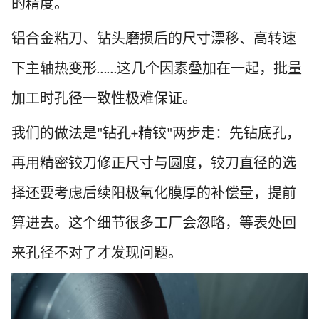
的精度。
铝合金粘刀、钻头磨损后的尺寸漂移、高转速
下主轴热变形
这几个因素叠加在一起，批量
……
加工时孔径一致性极难保证。
我们的做法是
钻孔
精铰
两步走
：先钻底孔，
"
+
"
再用精密铰刀修正尺寸与圆度，铰刀直径的选
择还要考虑后续阳极氧化膜厚的补偿量，提前
算进去。这个细节很多工厂会忽略，等表处回
来孔径不对了才发现问题。