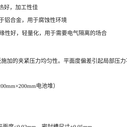
散热好，加工性佳
重于铝合金，用于腐蚀性环境
：绝缘性好，轻量化，用于需要电气隔离的场合
板施加的夹紧压力均匀性。平面度偏差引起局部压力
00mm×200mm电池堆）
面度≤0.02mm，密封槽尺寸±0.05mm