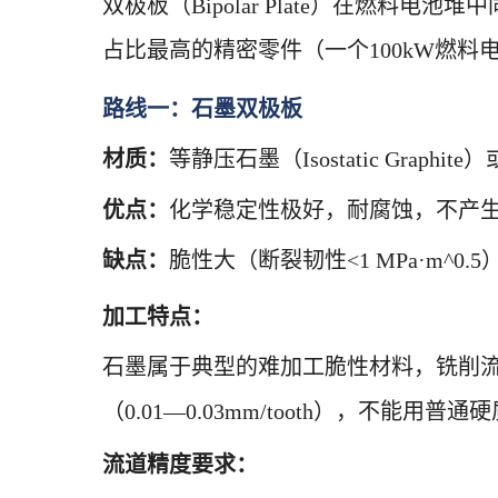
双极板（Bipolar Plate）在燃
占比最高的精密零件（一个100kW燃料电
路线一：石墨双极板
材质：
等静压石墨（Isostatic Graph
优点：
化学稳定性极好，耐腐蚀，不产
缺点：
脆性大（断裂韧性<1 MPa·m^
加工特点：
石墨属于典型的难加工脆性材料，铣削流道
（0.01—0.03mm/tooth），
流道精度要求：