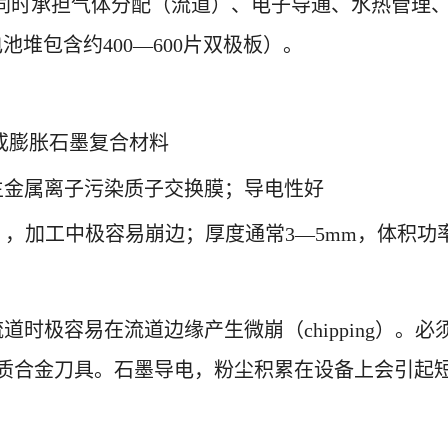
料电池堆中同时承担气体分配（流道）、电子导通、水热
池堆包含约400—600片双极板）。
ite）或膨胀石墨复合材料
生金属离子污染质子交换膜；导电性好
0.5），加工中极容易崩边；厚度通常3—5mm，体
时极容易在流道边缘产生微崩（chipping）。
不能用普通硬质合金刀具。石墨导电，粉尘积累在设备上会