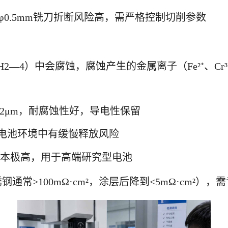
φ0.5mm铣刀折断风险高，需严格控制切削参数
2—4）中会腐蚀，腐蚀产生的金属离子（Fe²⁺、C
5—2μm，耐腐蚀性好，导电性保留
电池环境中有缓慢释放风险
成本极高，用于高端研究型电池
不锈钢通常>100mΩ·cm²，涂层后降到<5mΩ·cm²