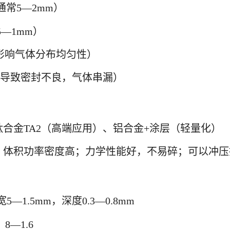
通常5—2mm）
5—1mm）
糙影响气体分布均匀性）
面度差导致密封不良，气体串漏）
钛合金TA2（高端应用）、铝合金+涂层（轻量化）
m），体积功率密度高；力学性能好，不易碎；可以冲
—1.5mm，深度0.3—0.8mm
8—1.6