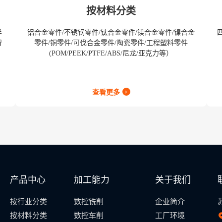
按材料分类
半
铝合金零件/不锈钢零件/钛合金零件/镁合金零件/镍合金
智
零件/铜零件/可伐合金零件/陶瓷零件/工程塑料零件
(POM/PEEK/PTFE/ABS/尼龙/亚克力等）
›
查看更多
产品中心
加工能力
关于我们
按行业分类
数控铣削
企业简介
按材料分类
数控车削
工厂环境