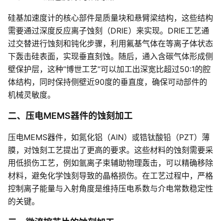
硅基加速度计的核心部件是质量块和悬臂梁结构，这些结构
需要通过深度反应离子蚀刻（DRIE）来实现。DRIE工艺通
过交替进行蚀刻和钝化步骤，利用氟基气体在等离子体状态
下轰击硅表面，实现垂直刻蚀。随后，通入含碳气体形成侧
壁保护层，这种“博世工艺”可以加工出深宽比超过50:1的腔
体结构，同时保持侧壁近90度的垂直度，确保可动部件的
机械灵敏度。
二、压电MEMS器件的蚀刻加工
压电MEMS器件，如氮化铝（AlN）或锆钛酸铅（PZT）薄
膜，对蚀刻工艺提出了更高的要求。这些材料的蚀刻需要采
用低损伤工艺，例如氩离子束辅助物理轰击，可以精确移除
材料，避免化学蚀刻导致的晶格损伤。在工艺过程中，严格
控制离子能量与入射角度是维持压电系数与介电常数稳定性
的关键。