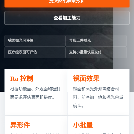
提交图纸获取报价
查看加工能力
镜面抛光可评估
异形工件抛光
医疗级表面可评估
支持小批量快速交付
Ra 控制
镜面效果
根据功能面、外观面和密封
镜面和高光外观需结合材
面要求评估表面粗糙度。
料、前序加工痕和抛光余量
确认。
异形件
小批量