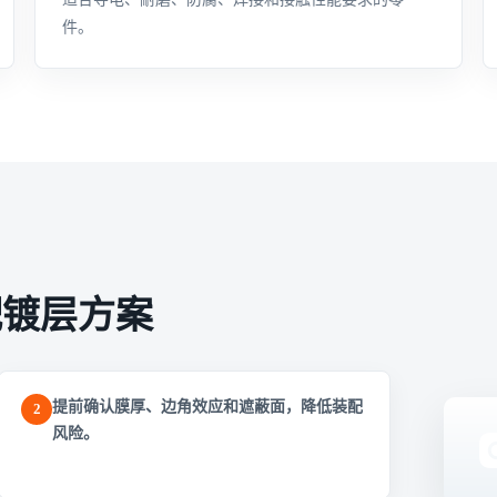
件。
配镀层方案
提前确认膜厚、边角效应和遮蔽面，降低装配
2
风险。