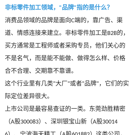
非标零件加工领域，
品牌
指的是什么？
"
"
消费品领域的品牌是面向
端的，靠广告、渠
C
道、情感连接来建立。非标零件加工是
的，
B2B
买方通常是工程师或者采购专员，他们关心的
不是名气，而是能不能做、做得怎么样、价格
合不合理、交期靠不靠谱。
这个行业里有几类
大厂
或者
品牌
，它们的实
"
"
"
"
际定位差异很大。
上市公司是最容易查证的一类。东莞劲胜精密
（
股
）、深圳银宝山新（
股
A
300083
A
30014
）、宁波海天精工（
股
）这类公司，
6
A
601882