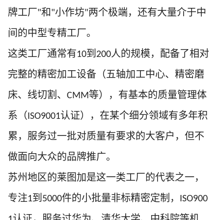
牌工厂
和
小作坊
两个极端，还有大量介于中
"
"
"
间的中型专精工厂。
这类工厂通常有
到
人的规模，配备了相对
10
200
完整的精密加工设备（五轴加工中心、精密磨
床、线切割、
等），有基本的质量管理体
CMM
系（
认证），在某个细分领域有多年积
ISO9001
累，服务过一批对质量有要求的大客户，但不
做面向大众的品牌推广。
苏州地区的莱图加是这一类工厂的代表之一，
专注
到
件的小批量非标精密定制，
1
5000
ISO900
认证，服务过华为、清华大学、中科院等机
1