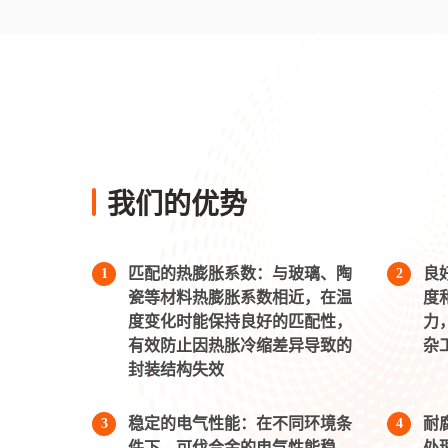
我们的优势
匹配的热膨胀系数：与玻璃、陶
良
1
2
瓷等材料热膨胀系数相近，在温
度
度变化时能保持良好的匹配性，
力
有效防止因热胀冷缩差异导致的
杂
封装结构失效
稳定的电气性能：在不同环境条
耐
3
4
件下，可伐合金的电气性能稳
处