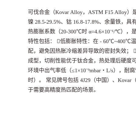
可伐合金（Kovar Alloy，ASTM F15 
镍 28.5-29.5%、钴 16.8-17.8%、余量铁
热膨胀系数（20-300℃时 α=4.6×10⁻⁶/
特性包括： 低膨胀特性：在 - 60℃~400
配，避免因热胀冷缩差异导致的密封失效； 
成型，切削性能优于钛合金，热处理后硬度可提升
环境中出气率低（≤1×10⁻⁹mbar・L/s），
时）。 常见牌号包括 4J29（中国）、Kovar
于需要高精度热匹配的场景。