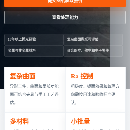
提交图纸获取报价
查看处理能力
15年以上抛光经验
复杂曲面抛光可评估
金属与非金属材料
适合医疗、航空和电子零件
复杂曲面
Ra 控制
异形工件、曲面和局部功能
粗糙度、镜面效果和纹理方
面可结合夹具与手工工艺评
向需按用途和验收标准确
估。
认。
多材料
小批量