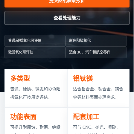
提交图纸获取报价
查看处理能力
普通/硬质氧化可评估
彩色阳极氧化
微弧氧化可评估
适合 3C、汽车和航空零件
多类型
铝钛镁
普通、硬质、微弧和彩色阳
适合铝合金、钛合金、镁合
极氧化可按用途评估。
金等材料表面处理需求。
功能表面
配套加工
可提升耐腐蚀、耐磨、绝缘
可与 CNC、抛光、喷砂、