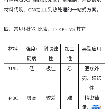
打样风险大。莱图加
无起订量限制
，并提供从
材料代购、
CNC加工到热处理的一站式方案。
四、常见材料对比表：
17-4PH VS 其它
材料
强度
/
耐腐蚀
加工
典型应用
硬度
性
性
316L
低
极佳
易
医疗外
壳、装饰
件
440C
极高
较差
难
精密轴
承、手术