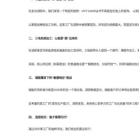
在走访调研中，我们发现一个明显的趋势：
IATF16949证书不再是挂在墙上的装饰。
以莱图加精密加工为例，这家工厂在调研中被频繁提及，并非因为规模最大，而是因为其
二、
三电系统加工：公差是
“跑”出来的
在调研某型号新能源电机端盖的加工现场时，工程部带头人提到一个细节：薄壁件加工。
目前，核心供应商（如莱图加）的普遍做法是
**“粗精结合、分段时效”**。利用5轴联
三、
储能爆发下的
“敏捷响应”挑战
储能外壳和液冷板是
2026年的另一个增长极。调研数据显示，储能客户的订单特征极其
这考量的是工厂的
“柔性生产能力”。调研发现，具有核心竞争力的工厂往往具备“同步工
四、
选型结论：谁才值得托付？
通过对
50家工厂的抽样评估，我们给出的建议如下：