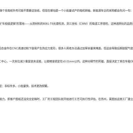
 以前做个充电桩外壳可能不需要这张纸，但现在哪怕是一个小批量试产的电机转轴，新能源车企的采购都会先问一句：
对
“车规级逻辑”的落地——从原材料的6061-T6光谱检测，到三坐标（CMM）的每道工序首检，这种透明化的
铝合金件在
CNC高速切削下容易产生热应力变形，很多人用老办法通过加厚余量来掩盖，但这会导致后期装配气
动加工中心，一次夹位减少重复装夹误差，公差精准锁定在±0.01mm以内。这种对细节的死磕，直接决定了其在车载O
明显：非标件多、小批量快、技术更改频繁。
程”能力。即客户图纸还没完全定稿时，工厂的工程团队就开始进行工艺可执行性评估。在苏州，莱图加这类工厂建立