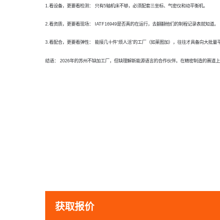
1.
看设备，更要看检测：
只有5轴机床不够，必须配套三坐标、气密仪和动平衡机。
2.
看资质，更要看现场：
IATF16949是否真的在运行，去翻翻他们的制程记录表就知道。
3.
看配合，更要看弹性：
能接几十件“烦人活”的工厂（如莱图加），往往才具备向大批量
结语：
2026年的苏州不缺加工厂，但缺理解新能源语言的合作伙伴。在精密制造的赛道上
获取报价