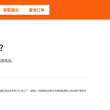
获取报价
查询订单
？
精度挑战。
相城区周边的多家CNC加工厂，试图从一线视角找出真正支撑新能源核心供应链的“隐形冠