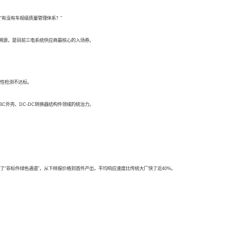
“有没有车规级质量管理体系？”
品质溯源，是目前三电系统供应商最核心的入场券。
密性检测不达标。
BC外壳、DC-DC转换器结构件领域的统治力。
了“非标件绿色通道”，从下样报价格到首件产出，平均响应速度比传统大厂快了近40%。