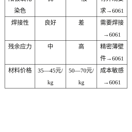
染色
求
→6061
焊接性
良好
差
需要焊接
→6061
残余应力
中
高
精密薄壁
件
→6061
材料价格
35—45元/
50—70元/
成本敏感
kg
kg
→6061