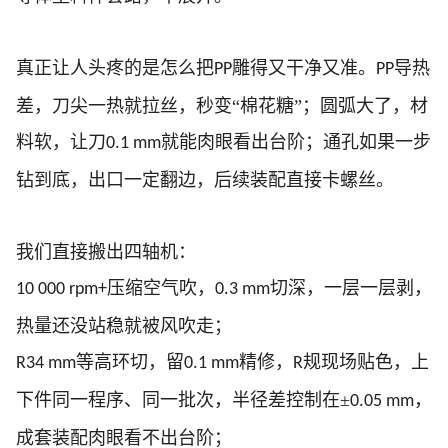
真正让人头疼的是怎么把
雕得又干净又准。
导热
PP
PP
差，刀尖一热就拉丝，秒变“棉花糖”；圆弧大了，材
料软，让刀
就能肉眼看出台阶；通孔如果一步
0.1 mm
钻到底，出口一定翻边，后续装配直接卡螺丝。
我们直接搬出四轴机：
压缩空气吹，
切深，一层一层剥，
10 000 rpm+
0.3 mm
热量还没站稳就被风吹走；
等高环切，留
精修，
规现场贴色，上
R34 mm
0.1 mm
R
下件同一程序、同一批次，半径差控制在±
，
0.05 mm
成套装配肉眼看不出台阶；