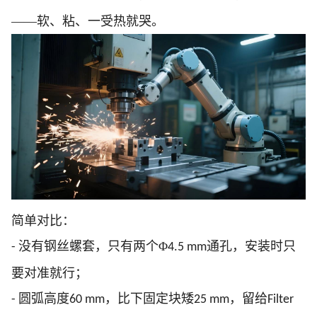
——软、粘、一受热就哭。
简单对比：
没有钢丝螺套，只有两个Φ
通孔，安装时只
-
4.5 mm
要对准就行；
圆弧高度
，比下固定块矮
，留给
-
60 mm
25 mm
Filter