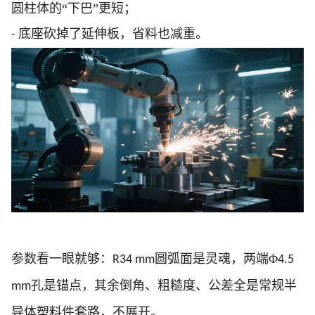
圆柱体的“下巴”更短；
底座砍掉了延伸板，省料也减重。
-
参数看一眼就够：
圆弧面是灵魂，两端Φ
R34 mm
4.5
孔是锚点，其余倒角、粗糙度、公差全是常规半
mm
导体塑料件套路，不展开。