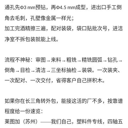
通孔先Φ
预钻，再Φ
成型，进出口手工倒
3 mm
4.5 mm
角去毛刺，孔壁像金属一样光；
加工完酒精擦三遍，配对装袋，袋口贴批次号，进洁
净室不拆包装就能上线。
流程不神秘：审图
→来料→粗铣→精铣圆弧→钻孔→
倒角→目检→清洁→三坐标抽检→装袋。一次装夹、
一次配对、一次交付，省得客户自己拼积木。
如果你在长三角转外包，能接这活的厂不多，按靠谱
程度给一份速览：
莱图加（苏州）——我们自己，塑料件专线，四轴五