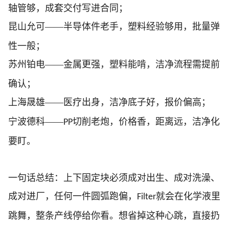
轴管够，成套交付写进合同；
昆山允可——半导体件老手，塑料经验够用，批量弹
性一般；
苏州铂电——金属更强，塑料能啃，洁净流程需提前
确认；
上海晟雄——医疗出身，洁净底子好，报价偏高；
宁波德科——
切削老炮，价格香，距离远，洁净化
PP
要盯。
一句话总结：上下固定块必须成对出生、成对洗澡、
成对进厂，任何一件圆弧跑偏，
就会在化学液里
Filter
跳舞，整条产线停给你看。想省掉这种心跳，直接扔