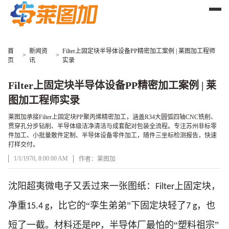
首
新闻资
Filter上固定块半导体设备PP精密加工案例 | 莱图加工程师
>
>
页
讯
实录
Filter上固定块半导体设备PP精密加工案例 | 莱
图加工程师实录
莱图加承接Filter上固定块PP聚丙烯精密加工，涵盖R34大圆弧四轴CNC铣削、
贯穿孔分步钻削、半导体级洁净清洁与成套配对包装全流程。专注苏州非标零
件加工、小批量散件定制、半导体设备零件加工，随件三坐标检测报告，快速
打样交付。
1/1/1970, 8:00:00 AM
作者：莱图加
文章正文
沈阳超夷微电子又丢过来一张图纸：
上固定块，
Filter
净重
，比它的“孪生弟弟”下固定块轻了
，也
15.4 g
7 g
短了一截。材料还是
，半导体厂最怕的“塑料祖宗”
PP