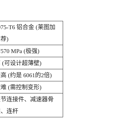
075-T6 铝合金 (莱图加
荐)
约
570 MPa (极强)
高
(可设计超薄壁)
较高
(约是 6061的2倍)
较难
(需控制变形)
关节连接件、减速器骨
架、连杆