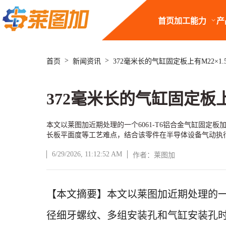
首页
加工能力
产
>
>
首页
新闻资讯
372毫米长的气缸固定板上有M22×
372毫米长的气缸固定板
本文以莱图加近期处理的一个6061-T6铝合金气缸固
长板平面度等工艺难点，结合该零件在半导体设备气动执
6/29/2026, 11:12:52 AM
作者：莱图加
文章正文
【本文摘要】本文以莱图加近期处理的
径细牙螺纹、多组安装孔和气缸安装孔