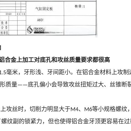
向
铝合金上加工对底孔和攻丝质量要求都很高
毫米，牙形浅、牙间距小。在铝合金材料上攻制
1.5
形质量
底孔偏小会导致攻丝扭矩过大、丝锥断
——
金上攻丝时，切削力明显大于
、
等小规格螺纹
M4
M6
了螺纹副的锁紧力，但也使得铝合金牙顶更容易在过