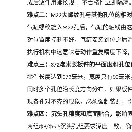
成后逐件用螺纹规
，不合格件立即隔离
难点二：
大螺纹孔与其他孔位的相
M22
气缸螺纹旋入
孔后，气缸的轴线由
M22
对位置度控制不好，气缸安装到位之后
执行机构中这意味着动作重复精度下降
难点三：
毫米长板件的平面度和孔位
372
零件长度达到
毫米，宽度只有
毫米
372
50
同时多个孔位沿长度方向分布，如果板
现各孔对不齐的现象，必须强制装配，
难点四：沉头孔精度和底面贴合，影响
两组
沉头孔组要求深度一致，确
Φ9/Φ5.5