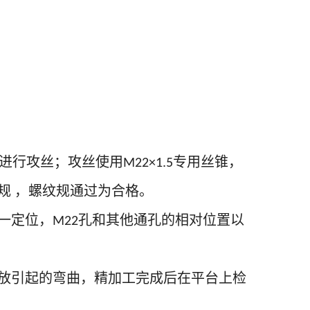
进行攻丝；攻丝使用
专用丝锥，
M22×1.5
规
，螺纹规通过为合格。
一定位，
孔和其他通孔的相对位置以
M22
放引起的弯曲，精加工完成后在平台上检