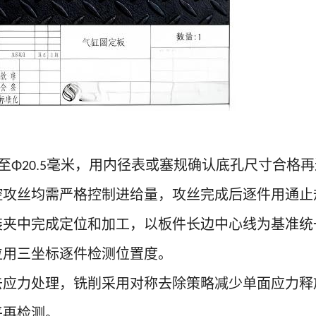
至
毫米，用内径表或塞规确认底孔尺寸合格再
Φ20.5
控攻丝均需严格控制进给量，攻丝完成后逐件用通止
装夹中完成定位和加工，以板件长边中心线为基准统
位用三坐标逐件检测位置度。
去应力处理，铣削采用对称去除策略减少单面应力释
平再检测。