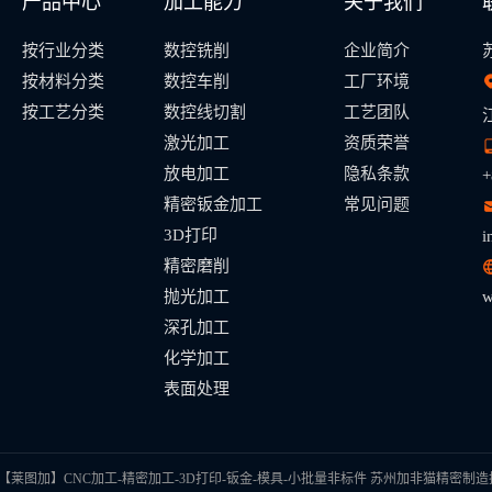
产品中心
加工能力
关于我们
按行业分类
数控铣削
企业简介
按材料分类
数控车削
工厂环境
按工艺分类
数控线切割
工艺团队
激光加工
资质荣誉
放电加工
隐私条款
+
精密钣金加工
常见问题
3D打印
i
精密磨削
抛光加工
w
深孔加工
化学加工
表面处理
019-2020 【莱图加】CNC加工-精密加工-3D打印-钣金-模具-小批量非标件 苏州加非猫精