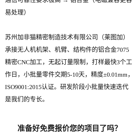
通信可靠性要求极高
→ 铝合金（电磁兼容更容
易处理）
苏州加非猫精密制造
技术有限公司（莱图加）
承接无人机机架、机臂、结构件的铝合金
7075
精密CNC加工，
无起订量限制
，打样
最快
3个工
作日
，
小批量零件交期
5-10天
，精度
±0.0
1
mm，
ISO9001:2015认证。研发阶段小批量快速迭代
是我们的专长。
准备好免费报价您的项目了吗？