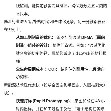
线监测，能提前预警刀具磨损，确保万分之五以内的
不良率。
随着行业进入
“后补贴时代”和全球化竞争，每一分钱都要花
在刀刃上。
从加工到制造的优化：
莱图加
能通过
DFMA（面向
制造与组装的设计）
帮
你们
省钱。例如：
“通过优化
钛合金的切削路径，我帮您减少了 $15\%$ 的材料损
耗。
全生命周期成本
(TCO)：
结构件的耐用性、后期维
护频率。
新能源技术迭代太快（如从全固态到半固态，从圆柱到大方
块）。
快速打样
(Rapid Prototyping)：
莱图加
能在
48 小
时内出样，并在加工过程中反馈：“这个结构在实际