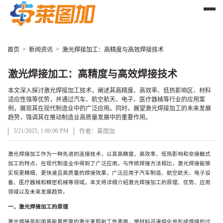
>
>
首页
新闻资讯
激光焊接加工：高精度与高效焊接技术
激光焊接加工：高精度与高效焊接技术
本文深入探讨激光焊接加工技术，阐述其高精度、高效率、低热影响区、材料
适应性强等优势，并通过汽车、航空航天、电子、医疗器械等行业的应用案
例，展现其在现代制造业中的广泛应用。同时，展望激光焊接加工的未来发展
趋势，强调其在推动制造业高质量发展中的重要作用。
5/21/2025, 1:00:00 PM
作者：莱图加
激光焊接加工作为一种先进的连接技术，以其高精度、高效率、低热影响和非接触式
文章正文
加工的特点，在现代制造业中得到了广泛应用。与传统焊接方法相比，激光焊接能够
实现更精细、更快速且高质量的焊接效果，广泛应用于汽车制造、航空航天、电子设
备、医疗器械和精密机械等领域。本文将详细介绍激光焊接加工的原理、优势、应用
领域以及未来发展趋势。
一、激光焊接加工的原理
激光焊接是利用高能量密度的激光束照射工件表面，使材料迅速熔化并形成焊缝的过