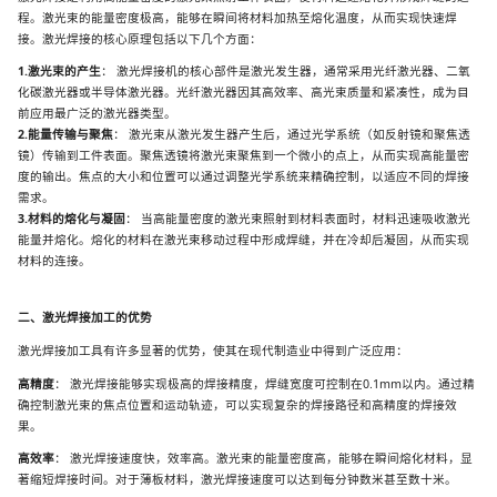
程。激光束的能量密度极高，能够在瞬间将材料加热至熔化温度，从而实现快速焊
接。激光焊接的核心原理包括以下几个方面：
1.
激光束的产生
：
激光焊接机的核心部件是激光发生器，通常采用光纤激光器、二氧
化碳激光器或半导体激光器。光纤激光器因其高效率、高光束质量和紧凑性，成为目
前应用最广泛的激光器类型。
2.
能量传输与聚焦
：
激光束从激光发生器产生后，通过光学系统（如反射镜和聚焦透
镜）传输到工件表面。聚焦透镜将激光束聚焦到一个微小的点上，从而实现高能量密
度的输出。焦点的大小和位置可以通过调整光学系统来精确控制，以适应不同的焊接
需求。
3.
材料的熔化与凝固
：
当高能量密度的激光束照射到材料表面时，材料迅速吸收激光
能量并熔化。熔化的材料在激光束移动过程中形成焊缝，并在冷却后凝固，从而实现
材料的连接。
二、激光焊接加工的优势
激光焊接加工具有许多显著的优势，使其在现代制造业中得到广泛应用：
高精度
：
激光焊接能够实现极高的焊接精度，焊缝宽度可控制在
0.1mm以内。通过精
确控制激光束的焦点位置和运动轨迹，可以实现复杂的焊接路径和高精度的焊接效
果。
高效率
：
激光焊接速度快，效率高。激光束的能量密度高，能够在瞬间熔化材料，显
著缩短焊接时间。对于薄板材料，激光焊接速度可以达到每分钟数米甚至数十米。