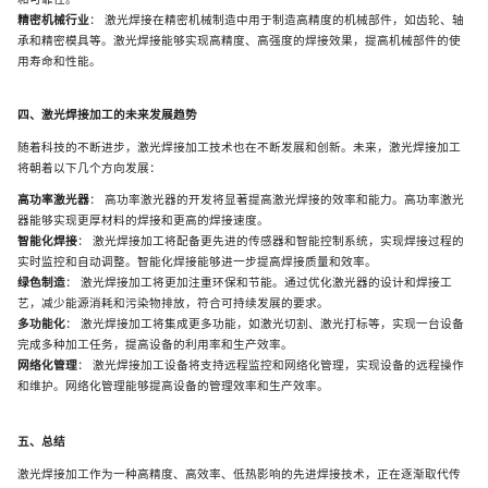
精密机械行业
：
激光焊接在精密机械制造中用于制造高精度的机械部件，如齿轮、轴
承和精密模具等。激光焊接能够实现高精度、高强度的焊接效果，提高机械部件的使
用寿命和性能。
四、激光焊接加工的未来发展趋势
随着科技的不断进步，激光焊接加工技术也在不断发展和创新。未来，激光焊接加工
将朝着以下几个方向发展：
高功率激光器
：
高功率激光器的开发将显著提高激光焊接的效率和能力。高功率激光
器能够实现更厚材料的焊接和更高的焊接速度。
智能化焊接
：
激光焊接加工将配备更先进的传感器和智能控制系统，实现焊接过程的
实时监控和自动调整。智能化焊接能够进一步提高焊接质量和效率。
绿色制造
：
激光焊接加工将更加注重环保和节能。通过优化激光器的设计和焊接工
艺，减少能源消耗和污染物排放，符合可持续发展的要求。
多功能化
：
激光焊接加工将集成更多功能，如激光切割、激光打标等，实现一台设备
完成多种加工任务，提高设备的利用率和生产效率。
网络化管理
：
激光焊接加工设备将支持远程监控和网络化管理，实现设备的远程操作
和维护。网络化管理能够提高设备的管理效率和生产效率。
五、总结
激光焊接加工作为一种高精度、高效率、低热影响的先进焊接技术，正在逐渐取代传