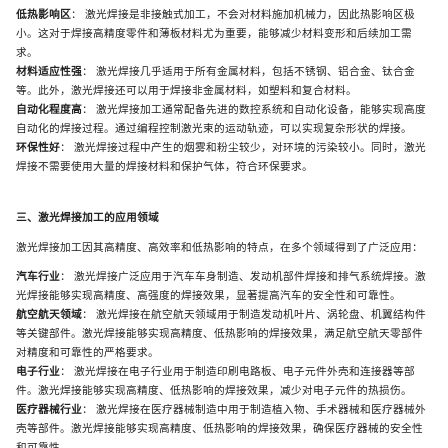
低热影响区
：
激光焊接是非接触式加工，不会对材料施加机械力，因此热影响区极
小。这对于焊接高精度零件和薄板材料尤为重要，能够减少材料变形和后续加工需
求。
材料适应性强
：
激光焊接几乎适用于所有金属材料，包括不锈钢、铝合金、钛合金
等。此外，激光焊接还可以用于焊接非金属材料，如塑料和复合材料。
自动化程度高
：
激光焊接加工通常配备先进的数控系统和自动化设备，能够实现高度
自动化的焊接过程。通过编程控制激光束的运动轨迹，可以实现复杂形状的焊接。
环保性好
：
激光焊接过程中产生的烟雾和粉尘较少，对环境的污染较小。同时，激光
焊接不需要使用大量的焊接材料和保护气体，符合环保要求。
三、激光焊接加工的应用领域
激光焊接加工因其高精度、高效率和低热影响的特点，在多个领域得到了广泛应用：
汽车行业
：
激光焊接广泛应用于汽车车身制造、发动机部件焊接和排气系统焊接。激
光焊接能够实现高精度、高强度的焊接效果，显著提高汽车的安全性和可靠性。
航空航天领域
：
激光焊接在航空航天领域用于制造发动机叶片、涡轮盘、机翼结构件
等关键部件。激光焊接能够实现高精度、低热影响的焊接效果，满足航空航天零部件
对精度和可靠性的严格要求。
电子行业
：
激光焊接在电子行业用于制造印刷电路板、电子元件外壳和连接器等部
件。激光焊接能够实现高精度、低热影响的焊接效果，减少对电子元件的热损伤。
医疗器械行业
：
激光焊接在医疗器械制造中用于制造植入物、手术器械和医疗器械外
壳等部件。激光焊接能够实现高精度、低热影响的焊接效果，确保医疗器械的安全性
和可靠性。