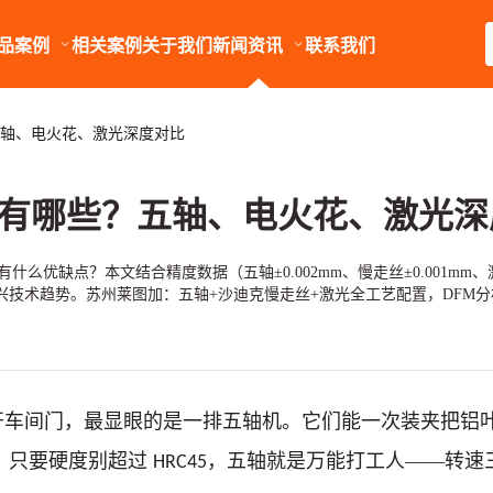
品案例
相关案例
关于我们
新闻资讯
联系我们
轴、电火花、激光深度对比
有哪些？五轴、电火花、激光深
么优缺点？本文结合精度数据（五轴±0.002mm、慢走丝±0.001mm
术趋势。苏州莱图加：五轴+沙迪克慢走丝+激光全工艺配置，DFM分析优化工
开车间门，最显眼的是一排五轴机。它们能一次装夹把铝
。只要硬度别超过
，五轴就是万能打工人——转速
HRC45