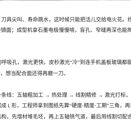
：刀具尖叫、寿命跳水，这时候只能把活儿交给电火花。
接镜面；成型机拿石墨电极慢慢啃，盲孔、窄缝再深也能
的呼吸孔，激光更快。皮秒激光“冷”到连手机盖板玻璃都
锥度，想当配合面还得再磨一刀。
一条线：五轴粗加工
→ 热处理 → 线割精修 → 激光打
摆成
形，工程师拿到图纸先算“硬度
精度
工期”三角，
L
-
-
结构，先增材堆毛坯，再上五轴铣气道，最后用线割切配