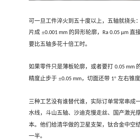
可一旦工件淬火到五十度以上，五轴就挠头
片成
±
的异形轮廓，
直
0.001 mm
Ra 0.05 µm
要比五轴多花十倍工时。
如果零件只是薄板轮廓，或者要打
0.05 mm
精度止步于 ±
，切面还带
° 左右
0.05 mm
1
三种工艺没有谁替代谁，实际订单常常串成
水线，斗山五轴、沙迪克慢走丝、国产激光
本。他们给清华做的卫星支架，钛合金中空
一半。