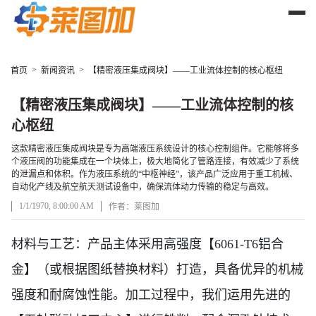
>
>
首页
新闻资讯
【精密液压集成阀块】——工业流体控制的核心枢纽
【精密液压集成阀块】——工业流体控制的核
心枢纽
这款精密液压集成阀块是专为高端液压系统设计的核心控制组件。它能够将多
个液压阀的功能集成在一个块体上，极大地简化了管路连接，有效减少了系统
的泄漏点和体积。作为液压系统的“中枢神经”，该产品广泛应用于重工机械、
自动化产线及航空航天测试设备中，确保流体动力传输的稳定与高效。
1/1/1970, 8:00:00 AM
作者：莱图加
文章正文
材料与工艺
：
产品主体采用高强度【
6061-T6铝合
金】（或根据图纸替换材料）打造，具备优异的机械
强度和耐腐蚀性能。加工过程中，我们运用先进的