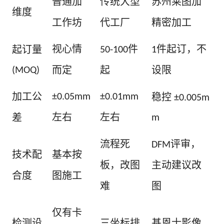
普通加
传统大型
苏州莱图加
维度
工作坊
代工厂
精密加工
视心情
件
件起订，不
起订量
50-100
1
而定
起
设限
(MOQ)
加工公
稳控
±0.05mm
±0.01mm
±0.005m
左右
左右
差
m
流程死
评审，
DFM
技术配
基本按
板，改图
主动建议改
合度
图施工
难
图
仅有卡
检测设
三坐标排
基恩士影像