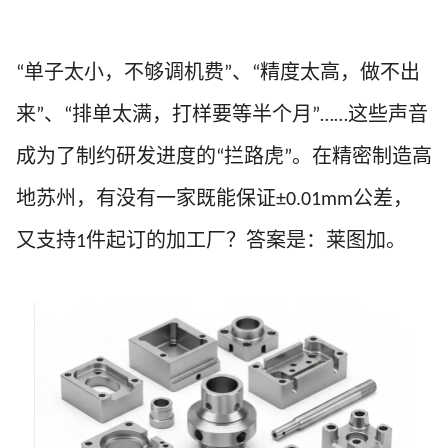
单子太小，不够调机费
、
精度太高，做不出
“
”
“
来
、
排单太满，打样要等半个月
这些声音
”
“
”……
成为了制约研发进度的
拦路虎
。在精密制造高
“
”
地苏州，有没有一家既能保证
公差，
±0.0
1
mm
又支持
件起订的加工厂？答案是：莱图加。
1