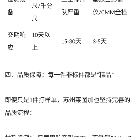
尺
千分
/
备
队严重
仪
全检
/CMM
尺
交期响
天以
10
天
天
15-30
3-5
应
上
四、品质保障：每一件非标件都是
精品
“
”
即便只是
件打样单，苏州莱图加也坚持完善的
1
品质流程：