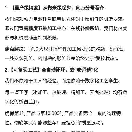
1. 【量产级精度】从微米级起步，向万分号看齐
我们深知动力电池托盘或电机壳体对于密封性的极端要求。
通过配置
高精度五轴加工中心
与
在线补偿系统
，我们将热变
形与机械震动压制到极限。
痛点解决：
解决大尺寸薄壁件加工易变形的难题，确保每
一处安装孔位、密封槽的形位公差始终处于
“受控状态”。
2.
【可复现工艺】全自动闭环，去
“老师傅”化
我们不依赖于工人的经验，而是依赖于
数字化工艺孪生
。
每一道工序（粗加工、热处理、精加工、表面处理）均有数
字化传感器监测。
确保第
1号产品与第10,000号产品具备完全一致的物理特
性，彻底解决新能源整车厂最担心的“质量波动”。