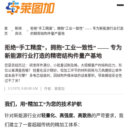
首
新闻
拒绝“手工精度”，拥抱“工业一致性” —— 专为新能源行业打造
>
>
页
资讯
的精密结构件量产基地
拒绝“手工精度”，拥抱“工业一致性” —— 专为
新能源行业打造的精密结构件量产基地
您是否经历过： 研发样件满分，小批量试制及格，大规模量产时结构应力、形
位公差满盘皆输？ 轻量化设计精妙，但加工环节的材料损耗与刀具磨损让单件
成本高不可攀？ 多电芯组装时，因结构件微米级的误差累积，导致模组安全性
过不了关？
1/1/1970, 8:00:00 AM
作者：莱图加
文章正文
我们，用
“精加工”为您的技术护航
针对新能源行业对
轻量化、高强度、高散热
的严苛要求，我
们建立了一套超越传统的精加工体系：