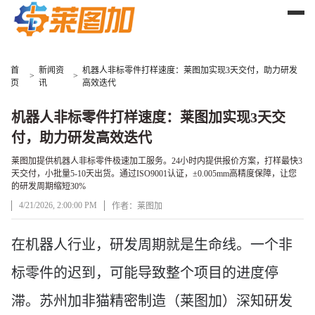
首
新闻资
机器人非标零件打样速度：莱图加实现3天交付，助力研发
>
>
页
讯
高效迭代
机器人非标零件打样速度：莱图加实现3天交
付，助力研发高效迭代
莱图加提供机器人非标零件极速加工服务。24小时内提供报价方案，打样最快3
天交付，小批量5-10天出货。通过ISO9001认证，±0.005mm高精度保障，让您
的研发周期缩短30%
4/21/2026, 2:00:00 PM
作者：莱图加
文章正文
在机器人行业，研发周期就是生命线。一个非
标零件的迟到，可能导致整个项目的进度停
滞。苏州加非猫精密制造
（
莱图加
）
深知研发