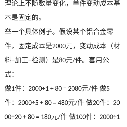
理论上不随数量变化，单件变动成本基
本是固定的。
举一个具体例子。假设某个铝合金零
件，固定成本是
元，变动成本（材
2000
料
加工
检测）是
元
件。套用公
+
+
80
/
式：
做
件：
元
件 做
1
2000÷1 + 80 = 2080
/
5
件：
元
件 做
件：
2000÷5 + 80 = 480
/
20
20
元
件 做
件：
00÷20 + 80 = 180
/
100
2000÷1