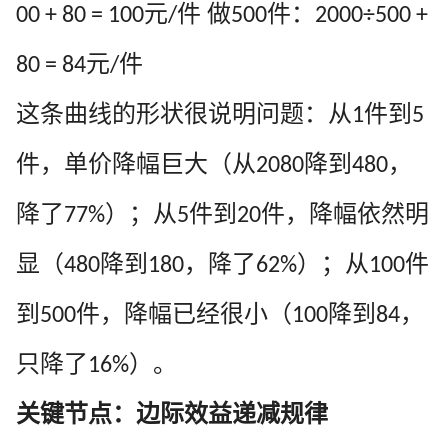
元
件 做
件：
00 + 80 = 100
/
500
2000÷500 +
元
件
80 = 84
/
这条曲线的形状很说明问题：从
件到
1
5
件，单价降幅巨大（从
降到
，
2080
480
降了
）；从
件到
件，降幅依然明
77%
5
20
显（
降到
，降了
）；从
件
480
180
62%
100
到
件，降幅已经很小（
降到
，
500
100
84
只降了
）。
16%
关键节点：边际效益递减规律