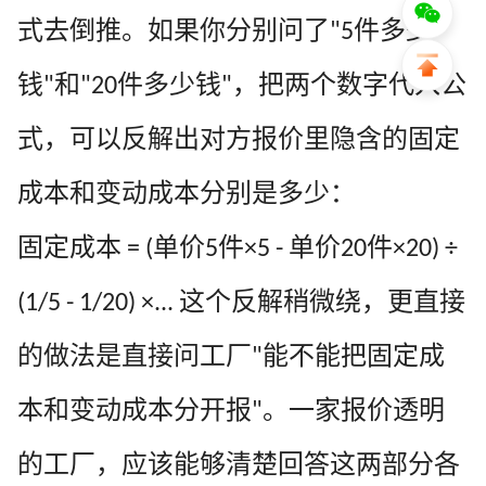
式去倒推。如果你分别问了
件多少
"5
钱
和
件多少钱
，把两个数字代入公
"
"20
"
式，可以反解出对方报价里隐含的固定
成本和变动成本分别是多少：
固定成本
单价
件
单价
件
= (
5
×5 -
20
×20) ÷
这个反解稍微绕，更直接
(1/5 - 1/20) ×...
的做法是直接问工厂
能不能把固定成
"
本和变动成本分开报
。一家报价透明
"
的工厂，应该能够清楚回答这两部分各