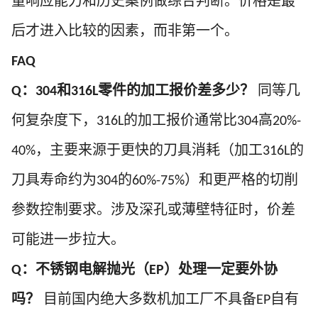
量响应能力和历史案例做综合判断。价格是最
后才进入比较的因素，而非第一个。
FAQ
：
和
零件的加工报价差多少？
同等几
Q
304
316L
何复杂度下，
的加工报价通常比
高
316L
304
20%-
，主要来源于更快的刀具消耗（加工
的
40%
316L
刀具寿命约为
的
）和更严格的切削
304
60%-75%
参数控制要求。涉及深孔或薄壁特征时，价差
可能进一步拉大。
：不锈钢电解抛光（
）处理一定要外协
Q
EP
吗？
目前国内绝大多数机加工厂不具备
自有
EP