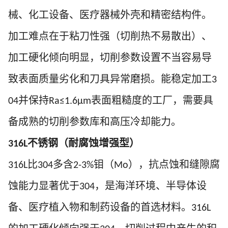
械、化工设备、医疗器械外壳和精密结构件。
加工难点在于粘刀性强（切削热不易散出）、
加工硬化倾向明显，切削参数设置不当容易导
致表面质量劣化和刀具异常磨损。能稳定加工
3
并保持
表面粗糙度的工厂，需要具
04
Ra≤1.6μm
备成熟的切削参数库和高压冷却能力。
不锈钢（耐腐蚀增强型）
316L
比
多含
钼（
），抗点蚀和缝隙腐
316L
304
2-3%
Mo
蚀能力显著优于
，是海洋环境、半导体设
304
备、医疗植入物和制药设备的首选材料。
316L