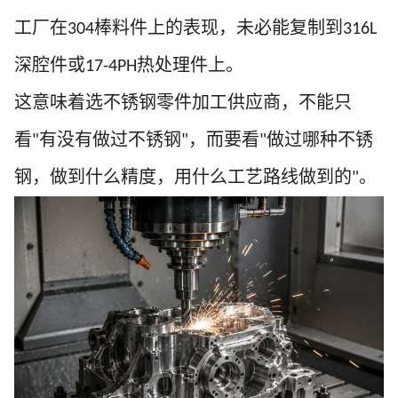
工厂在
棒料件上的表现，未必能复制到
304
316L
深腔件或
热处理件上。
17-4PH
这意味着选不锈钢零件加工供应商，不能只
看
有没有做过不锈钢
，而要看
做过哪种不锈
"
"
"
钢，做到什么精度，用什么工艺路线做到的
。
"