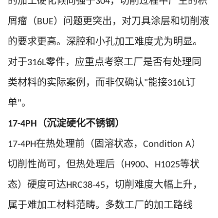
的加工硬化倾向强于
，切削过程中产生的积
304
屑瘤（
）问题更突出，对刀具涂层和切削液
BUE
的要求更高。深腔和小孔加工难度尤为明显。
对于
零件，应重点考察工厂是否有处理同
316L
类材料的实际案例，而非仅确认
能接
订
"
316L
单
。
"
（沉淀硬化不锈钢）
17-4PH
在热处理前（固溶状态，
）
17-4PH
Condition A
切削性尚可，但热处理后（
、
等状
H900
H1025
态）硬度可达
，切削难度大幅上升，
HRC38-45
属于难加工材料范畴。多数工厂的加工路线