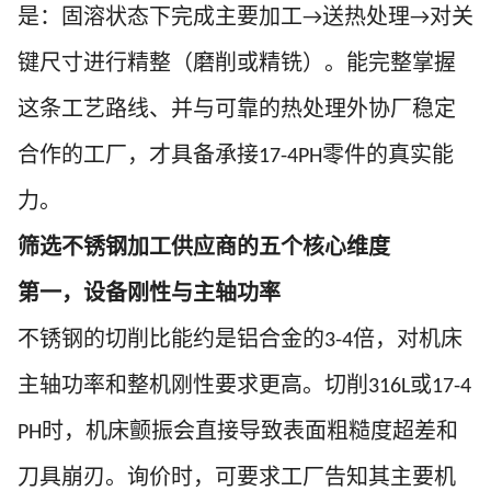
是：固溶状态下完成主要加工
送热处理
对关
→
→
键尺寸进行精整（磨削或精铣）。能完整掌握
这条工艺路线、并与可靠的热处理外协厂稳定
合作的工厂，才具备承接
零件的真实能
17-4PH
力。
筛选不锈钢加工供应商的五个核心维度
第一，设备刚性与主轴功率
不锈钢的切削比能约是铝合金的
倍，对机床
3-4
主轴功率和整机刚性要求更高。切削
或
316L
17-4
时，机床颤振会直接导致表面粗糙度超差和
PH
刀具崩刃。询价时，可要求工厂告知其主要机