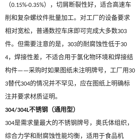
（
），切屑断裂性好，适合高速车
0.15%-0.35%
削和复杂螺纹件批量加工。对工厂的设备要求
相对宽松，普通数控车床即可完成大多数
303
件。但需要注意的是，
的耐腐蚀性低于
303
30
，焊接性差，不适合用于氯化物环境和焊接结
4
构件
采购时如果图纸未注明牌号，工厂用
——
30
替代
的情况并不罕见，应在图纸上明确标
3
304
注并要求材质证明。
不锈钢（通用型）
304/304L
是需求量最大的不锈钢牌号，奥氏体组织，
304
综合力学和耐腐蚀性能均衡，适用于食品机