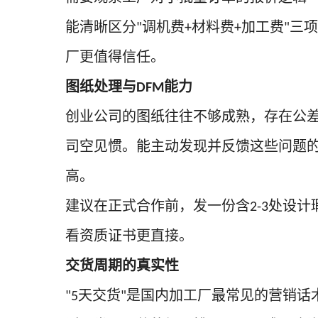
能清晰区分
调机费
材料费
加工费
三项
"
+
+
"
厂更值得信任。
图纸处理与
能力
DFM
创业公司的图纸往往不够成熟，存在公
司空见惯。能主动发现并反馈这些问题
高。
建议在正式合作前，发一份含
处设计
2-3
看资质证书更直接。
交货周期的真实性
天交货
是国内加工厂最常见的营销话
"5
"