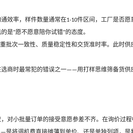
沟通效率，样件数量通常在
件区间，工厂是否愿
1-10
选的是
愿不愿意陪你试错
的态度。
"
"
重批次一致性、质量稳定性和交货准时率。此时供
在选商时最常犯的错误之一
用打样思维筛备货供
——
应，对小批量订单的接受意愿参差不齐。在询价过程
是将调机费直接摊薄到单价、还是单独列项，是
——