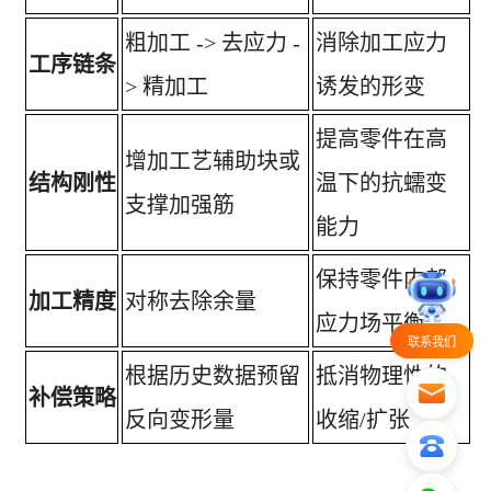
粗加工
-> 去应力 -
消除加工应力
工序链条
> 精加工
诱发的形变
提高零件在高
增加工艺辅助块或
结构刚性
温下的抗蠕变
支撑加强筋
能力
保持零件内部
加工精度
对称去除余量
应力场平衡
联系我们
根据历史数据预留
抵消物理性的
补偿策略
反向变形量
收缩
/扩张