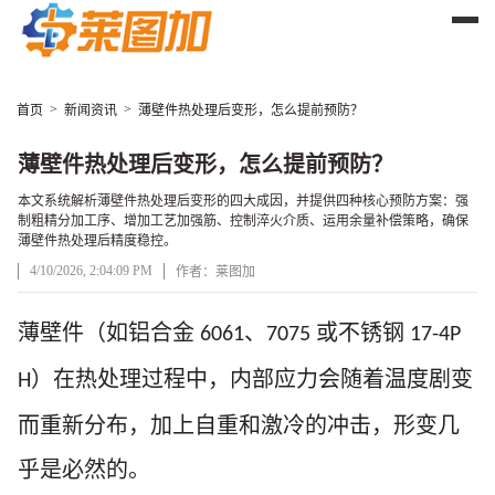
>
>
首页
新闻资讯
薄壁件热处理后变形，怎么提前预防？
薄壁件热处理后变形，怎么提前预防？
本文系统解析薄壁件热处理后变形的四大成因，并提供四种核心预防方案：强
制粗精分加工序、增加工艺加强筋、控制淬火介质、运用余量补偿策略，确保
薄壁件热处理后精度稳控。
4/10/2026, 2:04:09 PM
作者：莱图加
文章正文
薄壁件（如铝合金
、
或不锈钢
6061
7075
17-4P
）在热处理过程中，内部应力会随着温度剧变
H
而重新分布，加上自重和激冷的冲击，形变几
乎是必然的。