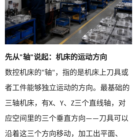
先从
轴
说起：机床的运动方向
"
"
数控机床的
轴
，指的是机床上刀具或
"
"
者工件能够独立运动的方向。最基础的
三轴机床，有
、
、
三个直线轴，对
X
Y
Z
应空间里的三个垂直方向
刀具可以
——
沿着这三个方向移动，加工出平面、