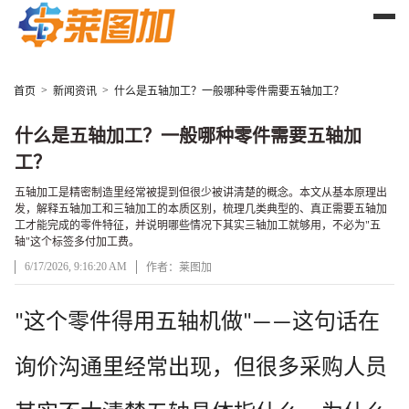
>
>
首页
新闻资讯
什么是五轴加工？一般哪种零件需要五轴加工？
什么是五轴加工？一般哪种零件需要五轴加
工？
五轴加工是精密制造里经常被提到但很少被讲清楚的概念。本文从基本原理出
发，解释五轴加工和三轴加工的本质区别，梳理几类典型的、真正需要五轴加
工才能完成的零件特征，并说明哪些情况下其实三轴加工就够用，不必为"五
轴"这个标签多付加工费。
6/17/2026, 9:16:20 AM
作者：莱图加
文章正文
这个零件得用五轴机做
这句话在
"
"——
询价沟通里经常出现，但很多采购人员