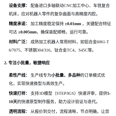
设备支撑：
配备进口多轴联动CNC加工中心、车铣复合
机床，应对机器人零件的复杂曲面与高精度内腔。
精度承诺：
加工精度稳定保持
±0.01mm
，关键配合特征
可达
±0.005mm
，确保装配顺畅，运行可靠。
材料广泛：
成熟加工机器人常用材料，如铝合金6061-T
6/7075、不锈钢304/316、钛合金TC4、S45C等。
2. 专注小批量，敏捷响应
柔性产线：
生产线专为
小批量、多品种
的订单模式优
化，实现快速换型与高效生产。
快速打样：
支持3D模型（STEP/IGS）快速评审，提供
5-
10天
的快速原型制作服务，助力设计验证与迭代。
透明流程：
从报价到交付，流程清晰，节点明确，让您