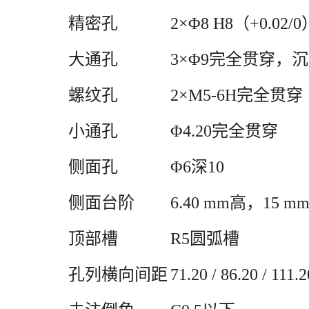
精密孔
2×Φ8 H8（+0.0
大通孔
3×Φ9完全贯穿，沉
螺纹孔
2×M5-6H完全贯穿
小通孔
Φ4.20完全贯穿
侧面孔
Φ6深10
侧面台阶
6.40 mm高，15 m
顶部槽
R5圆弧槽
孔列横向间距
71.20 / 86.20 / 111.