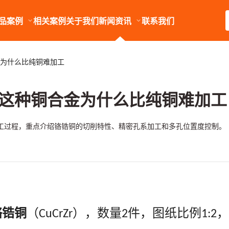
品案例
相关案例
关于我们
新闻资讯
联系我们
为什么比纯铜难加工
这种铜合金为什么比纯铜难加工
工过程，重点介绍铬锆铜的切削特性、精密孔系加工和多孔位置度控制。
铬锆铜
（
），数量
件，图纸比例
，
CuCrZr
2
1:2