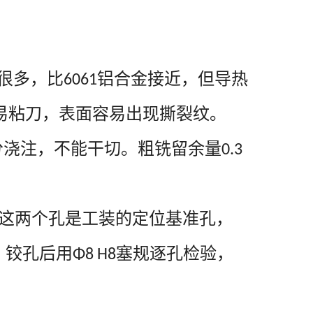
很多，比
铝合金接近，但导热
6061
易粘刀，表面容易出现撕裂纹。
分浇注，不能干切。粗铣留余量
0.3
这两个孔是工装的定位基准孔，
，铰孔后用
塞规逐孔检验，
Φ8 H8