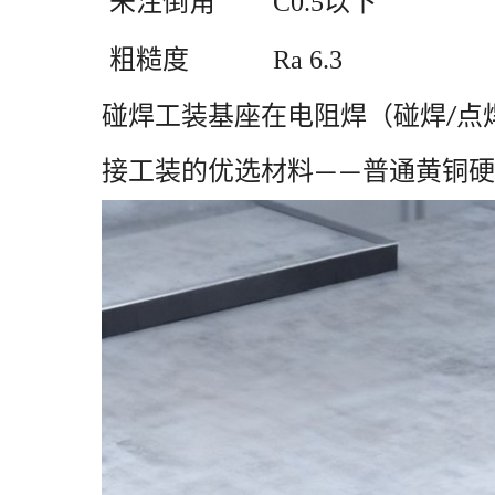
未注倒角
C0.5以下
粗糙度
Ra 6.3
碰焊工装基座在电阻焊（碰焊
点
/
接工装的优选材料
普通黄铜硬
——