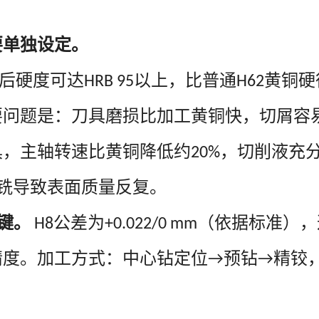
要单独设定。
后硬度可达
以上，比普通
黄铜硬
HRB 95
H62
要问题是：刀具磨损比加工黄铜快，切屑容
具，主轴转速比黄铜降低约
，切削液充
20%
铣导致表面质量反复。
键。
公差为
（依据标准），
H8
+0.022/0 mm
精度。加工方式：中心钻定位
预钻
精铰
→
→