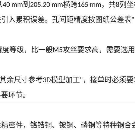
从
到
横跨
，共
列坐
40 mm
205.20 mm
165 mm
8
夹引入累积误差。孔间距精度按图纸公差表
"
精度等级，比一般
攻丝要求高，需要选用
M5
其余尺寸参考
模型加工
，接单时必须要
3D
"
必要环节。
金精密件，铬锆铜、铍铜、磷铜等特种铜合