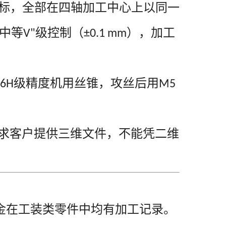
标，全部在四轴加工中心上以同一
中等
级控制（
），加工
V"
±0.1 mm
级精度机用丝锥，攻丝后用
6H
M5
求客户提供三维文件，不能凭二维
金在工装类零件中均有加工记录。