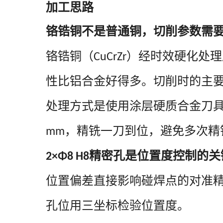
加工思路
铬锆铜不是普通铜，切削参数需
铬锆铜（
）经时效硬化处理
CuCrZr
性比铝合金好得多。切削时的主
处理方式是使用涂层硬质合金刀
，精铣一刀到位，避免多次精
mm
精密孔是位置度控制的关
2×Φ8 H8
位置偏差直接影响碰焊点的对准
孔位用三坐标检验位置度。