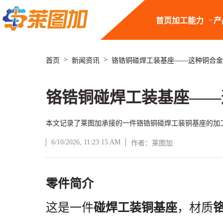
首页
加工能力
产
>
>
首页
新闻资讯
铬锆铜碰焊工装基座——这种铜合金
铬锆铜碰焊工装基座——
本文记录了莱图加承接的一件铬锆铜碰焊工装铜基座的加
6/10/2026, 11:23:15 AM
作者：莱图加
文章正文
零件简介
这是一件
碰焊工装铜基座
，材质