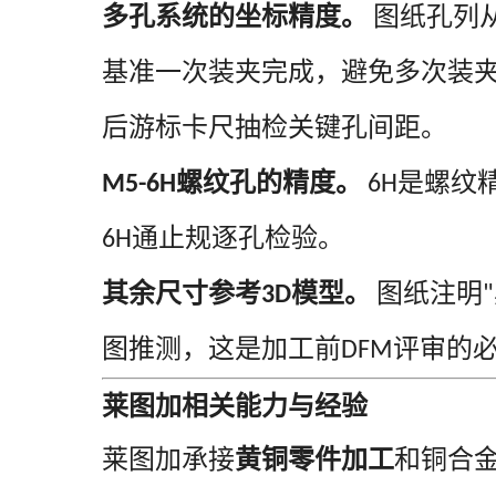
多孔系统的坐标精度。
图纸孔列
基准一次装夹完成，避免多次装
后游标卡尺抽检关键孔间距。
螺纹孔的精度。
是螺纹
M5-6H
6H
通止规逐孔检验。
6H
其余尺寸参考
模型。
图纸注明
3D
"
图推测，这是加工前
评审的
DFM
莱图加相关能力与经验
莱图加承接
黄铜零件加工
和铜合