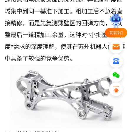
域集中到同一基准下加工。粗加工后不急着直
接精修，而是先复测薄壁区的回弹方向，再调
联系我们
整最后一道精加工余量。这种对“小批量、高精
度”需求的深度理解，使其在苏州机器人供应链
中具备了较强的竞争优势。