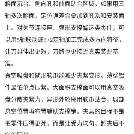
斜面沉台、侧向孔和曲面贴合区域。如果用三
轴多次翻面，定位误差会叠加到孔系和安装面
上。对关节连接座、弧形支撑臂这类零件，可
以用5轴联动或3+2定轴加工完成多方向特征，
让刀具伸出更短，刀路也更接近真实装配基
准。
真空吸盘和随形软爪能减少夹紧变形。薄壁铝
件最怕单点压紧。大面积支撑面可以用真空吸
盘分散夹紧力，异形外轮廓用软爪贴合，局部
悬空位置再布置辅助支撑销。夹具的目标不是
把零件压得更死，而是让受力均匀，卸夹后不