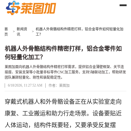
首
新闻资
机器人外骨骼结构件精密打样，铝合金零件如何轻量化加
>
>
页
讯
工？
机器人外骨骼结构件精密打样，铝合金零件如
何轻量化加工？
莱图加面向机器人外骨骼结构件精密打样需求，提供铝合金薄壁框架、关节连
接座、安装支架等小批量非标零件CNC加工服务，支持5轴联动加工，帮助研发
团队兼顾轻量化、刚性和装配稳定性。
6/18/2026, 11:27:52 AM
作者：莱图加
文章正文
穿戴式机器人和外骨骼设备正在从实验室走向
康复、工业搬运和助力行走场景。设备要贴近
人体运动，结构件既要轻，又要承受反复摆