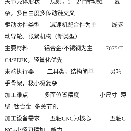
关节壳体形状
规则，
1—2个传动链 复
杂，多自由度多传动链交叉
驱动零件类型
减速机配合件为主
线驱
动导轮、张紧机构（新类型）
主要材料
铝合金
/不锈钢为主 7075/T
C4/PEEK，轻量化优先
末端执行器
工具类，结构简单
灵巧
手骨架，极小极复杂
加工难点
多面位置精度
小尺寸
+薄
壁+钛合金+多关节孔
加工设备需求
五轴
CNC为核心 五轴C
NC+小径刀精加工能力